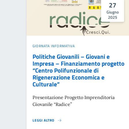
27
Giugno
2025
GIORNATA INFORMATIVA
Politiche Giovanili – Giovani e
Impresa – Finanziamento progetto
“Centro Polifunzionale di
Rigenerazione Economica e
Culturale”
Presentazione Progetto Imprenditoria
Giovanile “Radice”
LEGGI ALTRO
POLITICHE GIOVANILI – GIOVANI E IMPRESA – FINAN