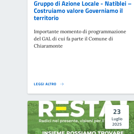
Gruppo di Azione Locale - Natiblei –
Costruiamo valore Governiamo il
territorio
Importante momento di programmazione
del GAL di cui fa parte il Comune di
Chiaramonte
LEGGI ALTRO
GRUPPO DI AZIONE LOCALE - NATIBLEI – COSTRUIAMO 
23
Luglio
2025