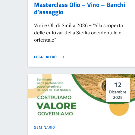
Masterclass Olio – Vino – Banchi
d’assaggio
Vini e Oli di Sicilia 2026 – “Alla scoperta
delle cultivar della Sicilia occidentale e
orientale”
LEGGI ALTRO
VINI E OLI DI SICILIA 2026 – MASTERCLASS OLIO – VI
12
Dicembre
2025
SEMINARIO