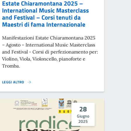
Estate Chiaramontana 2025 –
International Music Masterclass
and Festival – Corsi tenuti da
Maestri di fama Internazionale
Manifestazioni Estate Chiaramontana 2025
– Agosto – International Music Masterclass
and Festival - Corsi di perfezionamento per:
Violino, Viola, Violoncello, pianoforte e
Tromba.
LEGGI ALTRO
ESTATE CHIARAMONTANA 2025 – INTERNATIONAL MUSIC MASTERCLASS AN
28
Giugno
2025