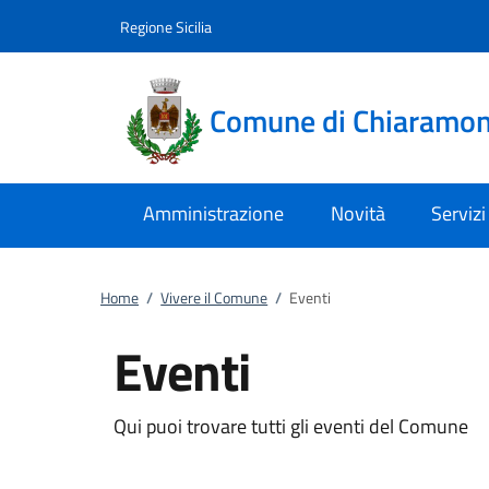
Vai al contenuto
accedi al menu
footer.enter
Regione Sicilia
Comune di Chiaramont
Amministrazione
Novità
Servizi
Home
/
Vivere il Comune
/
Eventi
Eventi
Qui puoi trovare tutti gli eventi del Comune