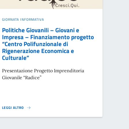
GIORNATA INFORMATIVA
Politiche Giovanili – Giovani e
Impresa – Finanziamento progetto
“Centro Polifunzionale di
Rigenerazione Economica e
Culturale”
Presentazione Progetto Imprenditoria
Giovanile “Radice”
LEGGI ALTRO
ORIO}
POLITICHE GIOVANILI – GIOVANI E IMPRESA – FINANZIAMENTO PROGET