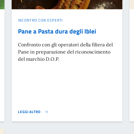
INCONTRO CON ESPERTI
Pane a Pasta dura degli Iblei
Confronto con gli operatori della filiera del
Pane in preparazione del riconoscimento
del marchio D.O.P.
LEGGI ALTRO
A TUTTI – “RESTA” - SOLUZIONI INNOVATIVE PER IL FUTURO DEL TERRIT
PANE A PASTA DURA DEGLI IBLEI}