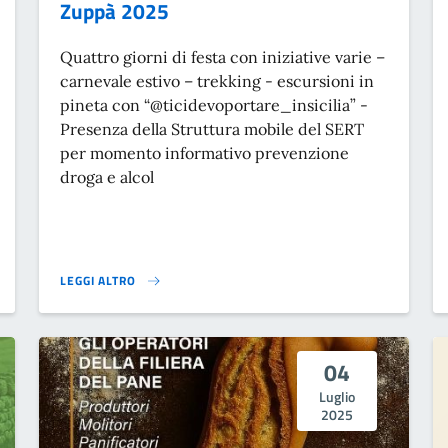
Zuppà 2025
Quattro giorni di festa con iniziative varie –
carnevale estivo – trekking - escursioni in
pineta con “@ticidevoportare_insicilia” -
Presenza della Struttura mobile del SERT
per momento informativo prevenzione
droga e alcol
LEGGI ALTRO
VALORE GOVERNIAMO IL TERRITORIO}
ZUPPÀ 2025}
04
Luglio
2025