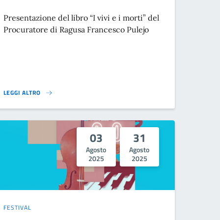
Presentazione del libro “I vivi e i morti” del
Procuratore di Ragusa Francesco Pulejo
LEGGI ALTRO
LORE}
I VIVI E I MORTI}
03
31
Agosto
Agosto
2025
2025
FESTIVAL