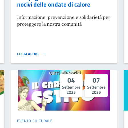
nocivi delle ondate di calore
Informazione, prevenzione e solidarietà per
proteggere la nostra comunità
LEGGI ALTRO
NO – BANCHI D’ASSAGGIO}
CAMPAGNA PREVENZIONE EFFETTI NOCIVI DELLE ONDATE DI CA
04
07
Settembre
Settembre
2025
2025
EVENTO CULTURALE