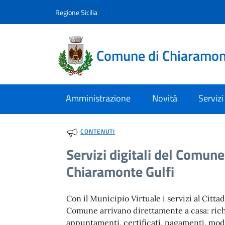
Vai al contenuto
accedi al menu
footer.enter
Regione Sicilia
Comune di Chiaramont
Amministrazione
Novità
Servizi
CONTENUTI
Servizi digitali del Comune
Chiaramonte Gulfi
Con il Municipio Virtuale i servizi al Citta
Comune arrivano direttamente a casa: rich
appuntamenti, certificati, pagamenti, mod