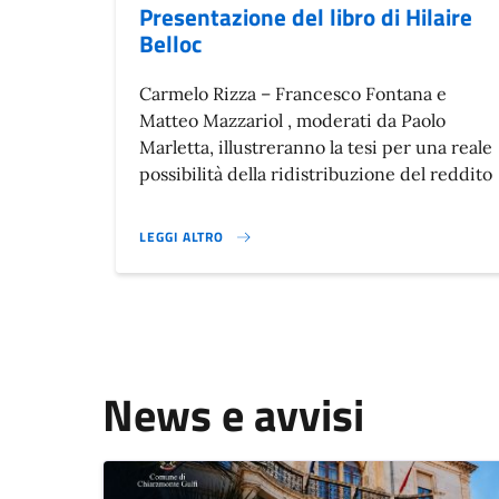
Presentazione del libro di Hilaire
Belloc
Carmelo Rizza – Francesco Fontana e
Matteo Mazzariol , moderati da Paolo
Marletta, illustreranno la tesi per una reale
possibilità della ridistribuzione del reddito
LEGGI ALTRO
PRESENTAZIONE DEL LIBRO DI HILAIRE BELLOC }
News e avvisi