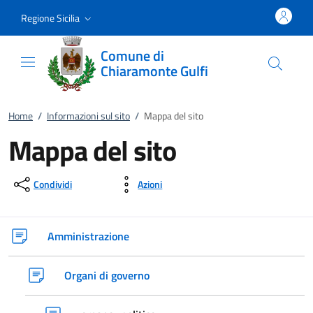
Vai al contenuto
accedi al menu
footer.enter
Regione Sicilia
Comune di
Chiaramonte Gulfi
Home
/
Informazioni sul sito
/
Mappa del sito
Mappa del sito
Condividi
Azioni
Amministrazione
Organi di governo