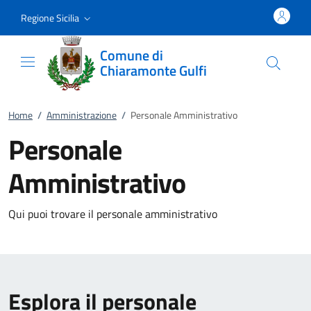
Vai al contenuto
accedi al menu
footer.enter
Regione Sicilia
Comune di
Chiaramonte Gulfi
Home
/
Amministrazione
/
Personale Amministrativo
Personale
Amministrativo
Qui puoi trovare il personale amministrativo
Esplora il personale