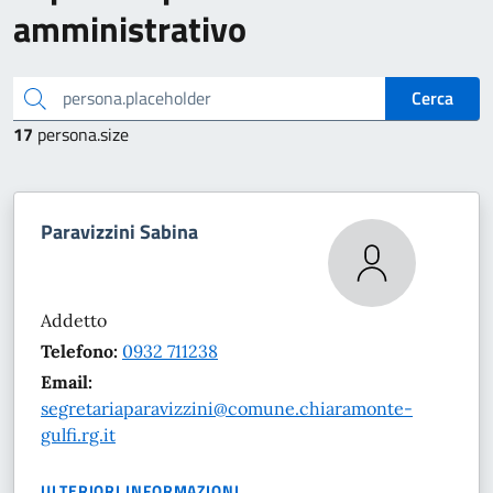
amministrativo
persona.placeholder
Cerca
17
persona.size
Paravizzini Sabina
Addetto
Telefono:
0932 711238
Email:
segretariaparavizzini@comune.chiaramonte-
gulfi.rg.it
ULTERIORI INFORMAZIONI