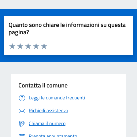
Quanto sono chiare le informazioni su questa
pagina?
Valuta da 1 a 5 stelle la pagina
Domanda
Valuta 1 stelle su 5
Valuta 2 stelle su 5
Valuta 3 stelle su 5
Valuta 4 stelle su 5
Valuta 5 stelle su 5
Contatta il comune
Leggi le domande frequenti
Richiedi assistenza
Chiama il numero
Prenota appuntamento