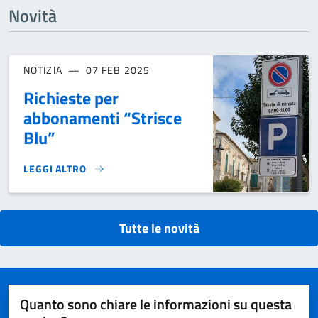
Novità
NOTIZIA
07 FEB 2025
Richieste per
abbonamenti “Strisce
Blu”
LEGGI ALTRO
RICHIESTE PER ABBONAMENTI “STRISCE BLU”}
Tutte le novità
Quanto sono chiare le informazioni su questa