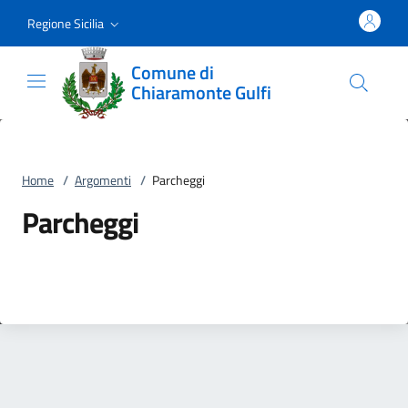
Vai al contenuto
accedi al menu
footer.enter
Regione Sicilia
Comune di
Chiaramonte Gulfi
Home
/
Argomenti
/
Parcheggi
Parcheggi