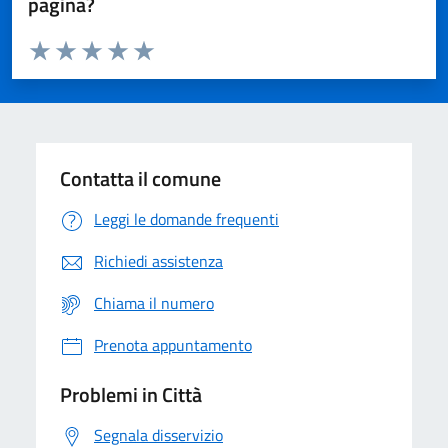
pagina?
Valuta da 1 a 5 stelle la pagina
Domanda
Valuta 1 stelle su 5
Valuta 2 stelle su 5
Valuta 3 stelle su 5
Valuta 4 stelle su 5
Valuta 5 stelle su 5
Contatta il comune
Leggi le domande frequenti
Richiedi assistenza
Chiama il numero
Prenota appuntamento
Problemi in Città
Segnala disservizio