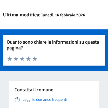
Ultima modifica:
lunedì, 16 febbraio 2026
Quanto sono chiare le informazioni su questa
pagina?
Valuta da 1 a 5 stelle la pagina
Domanda
Valuta 1 stelle su 5
Valuta 2 stelle su 5
Valuta 3 stelle su 5
Valuta 4 stelle su 5
Valuta 5 stelle su 5
Contatta il comune
Leggi le domande frequenti