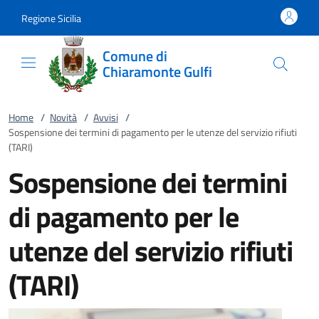
Vai al contenuto
accedi al menu
footer.enter
Regione Sicilia
Comune di
Chiaramonte Gulfi
Home
/
Novità
/
Avvisi
/
Sospensione dei termini di pagamento per le utenze del servizio rifiuti
(TARI)
Sospensione dei termini
di pagamento per le
utenze del servizio rifiuti
(TARI)