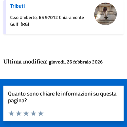
Tributi
C.so Umberto, 65 97012 Chiaramonte
Gulfi (RG)
Ultima modifica:
giovedì, 26 febbraio 2026
Quanto sono chiare le informazioni su questa
pagina?
Valuta da 1 a 5 stelle la pagina
Domanda
Valuta 1 stelle su 5
Valuta 2 stelle su 5
Valuta 3 stelle su 5
Valuta 4 stelle su 5
Valuta 5 stelle su 5