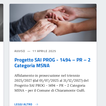
AVVISO
11 APRILE 2025
Progetto SAI PROG - 1494 – PR – 2
Categoria MSNA
Affidamento in prosecuzione nel triennio
2025/2027 (dal 01/07/2025 al 31/12/2027) del
Progetto SAI PROG - 1494 – PR – 2 Categoria
MSNA – per il Comune di Chiaramonte Gulfi.
LEGGI ALTRO
PROGETTO SAI PROG - 1494 – PR – 2 CATEGORIA MSNA}