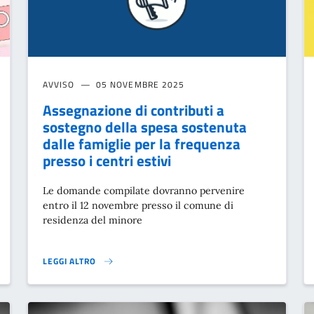
AVVISO
05 NOVEMBRE 2025
Assegnazione di contributi a
sostegno della spesa sostenuta
dalle famiglie per la frequenza
presso i centri estivi
Le domande compilate dovranno pervenire
entro il 12 novembre presso il comune di
residenza del minore
LEGGI ALTRO
ASSEGNAZIONE DI CONTRIBUTI A SOSTEGNO DELLA SPESA SOSTE