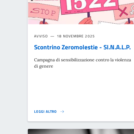
AVVISO
18 NOVEMBRE 2025
Scontrino Zeromolestie - SI.N.A.L.P.
Campagna di sensibilizzazione contro la violenza
di genere
LEGGI ALTRO
SCONTRINO ZEROMOLESTIE - SI.N.A.L.P.}