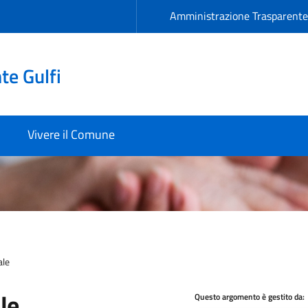
Amministrazione Trasparent
e Gulfi
Vivere il Comune
ale
le
Questo argomento è gestito da: