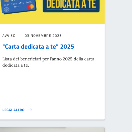
AVVISO
03 NOVEMBRE 2025
"Carta dedicata a te" 2025
Lista dei beneficiari per l’anno 2025 della carta
dedicata a te.
LEGGI ALTRO
NUTA DALLE FAMIGLIE PER LA FREQUENZA PRESSO I CENTRI ESTIVI}
"CARTA DEDICATA A TE" 2025}